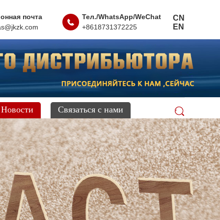
онная почта
Тел./WhatsApp/WeChat
CN
EN
as@jkzk.com
+8618731372225
Новости
Связаться с нами