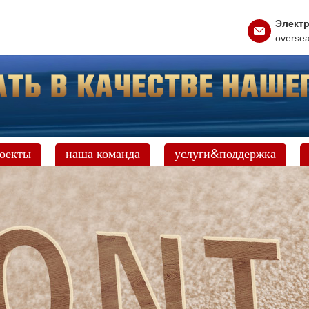
Электр
overse
оекты
наша команда
услуги&поддержка